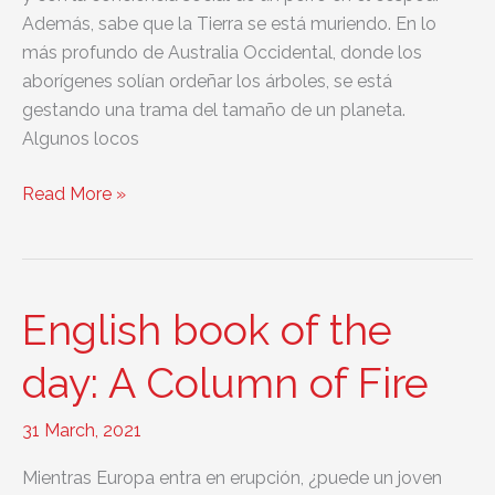
Además, sabe que la Tierra se está muriendo. En lo
más profundo de Australia Occidental, donde los
aborígenes solían ordeñar los árboles, se está
gestando una trama del tamaño de un planeta.
Algunos locos
English
Read More »
book
of
the
day:
English book of the
Stark:
Satirical
day: A Column of Fire
Thriller
31 March, 2021
Mientras Europa entra en erupción, ¿puede un joven