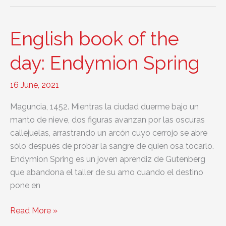
of
the
day:
English book of the
Of
Mice
day: Endymion Spring
and
Men
16 June, 2021
Maguncia, 1452. Mientras la ciudad duerme bajo un
manto de nieve, dos figuras avanzan por las oscuras
callejuelas, arrastrando un arcón cuyo cerrojo se abre
sólo después de probar la sangre de quien osa tocarlo.
Endymion Spring es un joven aprendiz de Gutenberg
que abandona el taller de su amo cuando el destino
pone en
English
Read More »
book