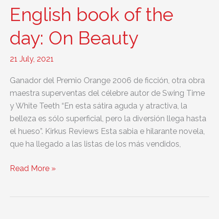
day:
English book of the
Angels
and
day: On Beauty
Demons
21 July, 2021
Ganador del Premio Orange 2006 de ficción, otra obra
maestra superventas del célebre autor de Swing Time
y White Teeth “En esta sátira aguda y atractiva, la
belleza es sólo superficial, pero la diversión llega hasta
el hueso”. Kirkus Reviews Esta sabia e hilarante novela,
que ha llegado a las listas de los más vendidos,
English
Read More »
book
of
the
day: