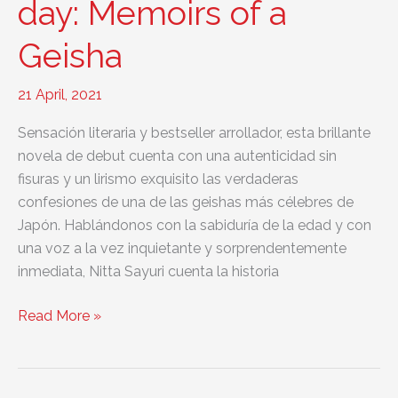
day: Memoirs of a
End
Geisha
21 April, 2021
Sensación literaria y bestseller arrollador, esta brillante
novela de debut cuenta con una autenticidad sin
fisuras y un lirismo exquisito las verdaderas
confesiones de una de las geishas más célebres de
Japón. Hablándonos con la sabiduría de la edad y con
una voz a la vez inquietante y sorprendentemente
inmediata, Nitta Sayuri cuenta la historia
English
Read More »
book
of
the