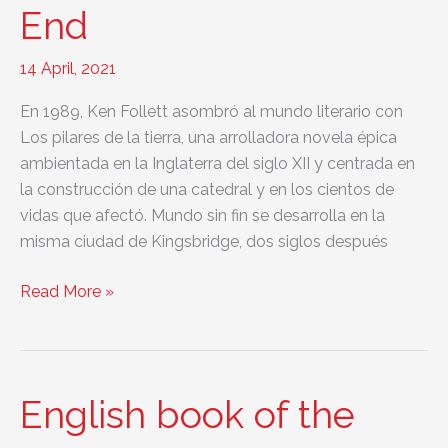
End
the
Earth
14 April, 2021
En 1989, Ken Follett asombró al mundo literario con
Los pilares de la tierra, una arrolladora novela épica
ambientada en la Inglaterra del siglo XII y centrada en
la construcción de una catedral y en los cientos de
vidas que afectó. Mundo sin fin se desarrolla en la
misma ciudad de Kingsbridge, dos siglos después
English
Read More »
book
of
the
day:
English book of the
World
Without