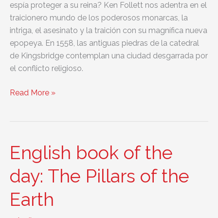
espía proteger a su reina? Ken Follett nos adentra en el
traicionero mundo de los poderosos monarcas, la
intriga, el asesinato y la traición con su magnífica nueva
epopeya. En 1558, las antiguas piedras de la catedral
de Kingsbridge contemplan una ciudad desgarrada por
el conflicto religioso.
English
Read More »
book
of
the
day:
English book of the
A
Column
day: The Pillars of the
of
Earth
Fire