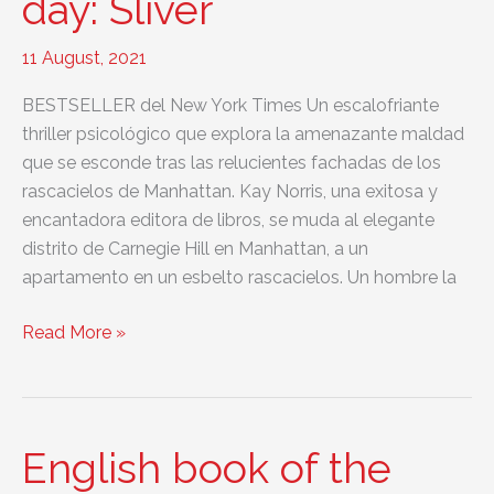
day: Sliver
11 August, 2021
BESTSELLER del New York Times Un escalofriante
thriller psicológico que explora la amenazante maldad
que se esconde tras las relucientes fachadas de los
rascacielos de Manhattan. Kay Norris, una exitosa y
encantadora editora de libros, se muda al elegante
distrito de Carnegie Hill en Manhattan, a un
apartamento en un esbelto rascacielos. Un hombre la
English
Read More »
book
of
the
day:
English book of the
Sliver