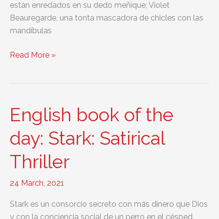
están enredados en su dedo meñique; Violet
Beauregarde, una tonta mascadora de chicles con las
mandíbulas
English
Read More »
book
of
the
day:
English book of the
Charlie
and
day: Stark: Satirical
the
Thriller
Chocolate
Factory
24 March, 2021
Stark es un consorcio secreto con más dinero que Dios
y con la conciencia social de un perro en el césped.