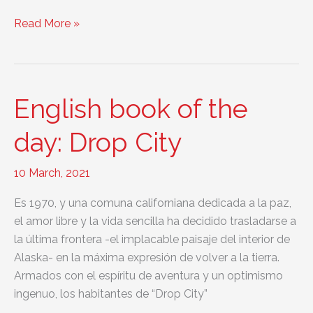
English
Read More »
book
of
the
day:
English book of the
Assassin’s
Creed:
day: Drop City
Renaissance
10 March, 2021
Es 1970, y una comuna californiana dedicada a la paz,
el amor libre y la vida sencilla ha decidido trasladarse a
la última frontera -el implacable paisaje del interior de
Alaska- en la máxima expresión de volver a la tierra.
Armados con el espíritu de aventura y un optimismo
ingenuo, los habitantes de “Drop City”