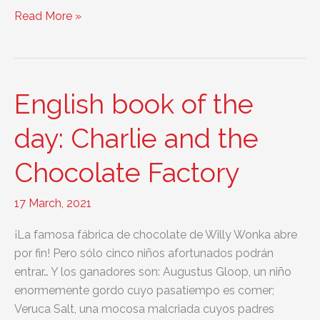
English
Read More »
book
of
the
day:
English book of the
Drop
City
day: Charlie and the
Chocolate Factory
17 March, 2021
¡La famosa fábrica de chocolate de Willy Wonka abre
por fin! Pero sólo cinco niños afortunados podrán
entrar… Y los ganadores son: Augustus Gloop, un niño
enormemente gordo cuyo pasatiempo es comer;
Veruca Salt, una mocosa malcriada cuyos padres