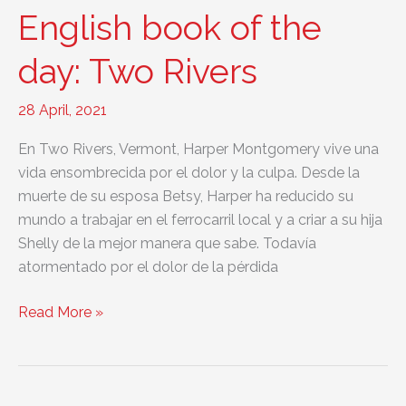
day:
English book of the
Memoirs
of
day: Two Rivers
a
Geisha
28 April, 2021
En Two Rivers, Vermont, Harper Montgomery vive una
vida ensombrecida por el dolor y la culpa. Desde la
muerte de su esposa Betsy, Harper ha reducido su
mundo a trabajar en el ferrocarril local y a criar a su hija
Shelly de la mejor manera que sabe. Todavía
atormentado por el dolor de la pérdida
English
Read More »
book
of
the
day: