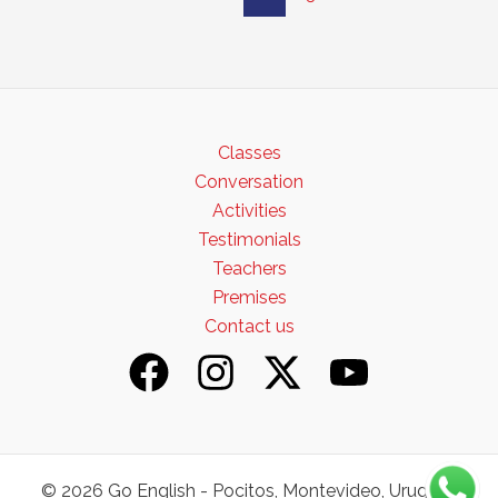
The
Broker
Classes
Conversation
Activities
Testimonials
Teachers
Premises
Contact us
© 2026 Go English - Pocitos, Montevideo, Uruguay