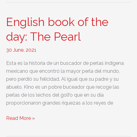
of
the
day:
English book of the
The
Bridges
day: The Pearl
of
Madison
30 June, 2021
County
Esta es la historia de un buscador de perlas indígena
mexicano que encontró la mayor perla del mundo,
pero perdió su felicidad. Al igual que su padre y su
abuelo, Kino es un pobre buceador que recoge las
perlas de los lechos del golfo que en su día
proporcionaron grandes riquezas a los reyes de
English
Read More »
book
of