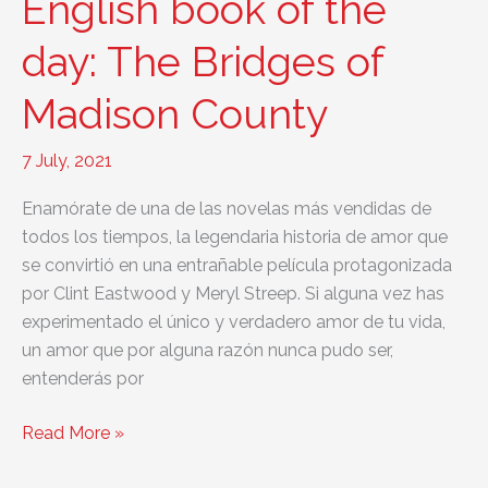
English book of the
Into
Thin
day: The Bridges of
Air
Madison County
7 July, 2021
Enamórate de una de las novelas más vendidas de
todos los tiempos, la legendaria historia de amor que
se convirtió en una entrañable película protagonizada
por Clint Eastwood y Meryl Streep. Si alguna vez has
experimentado el único y verdadero amor de tu vida,
un amor que por alguna razón nunca pudo ser,
entenderás por
English
Read More »
book