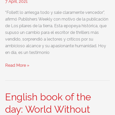
7 April, 2021
“Follett lo arriesga todo y sale claramente vencedor”,
afirmó Publishers Weekly con motivo de la publicación
de Los pilares de la tierra. Esta epopeya histórica, que
supuso un cambio para el escritor de thrillers más
vendido, sorprendió a lectores y críticos por su
ambicioso alcance y su apasionante humanidad. Hoy
en día, es un testimonio
English
Read More »
book
of
the
day:
English book of the
The
Pillars
day: World Without
of