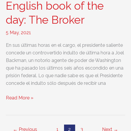
English book of the
Two
Rivers
day: The Broker
5 May, 2021
En sus últimas horas en el cargo, el presidente saliente
concede un controvertido indulto de última hora a Joel
Backman, un notorio agente de poder de Washington
que ha pasado los últimos seis años escondido en una
prisión federal. Lo que nadie sabe es que el Presidente
concede el indulto sólo después de recibir una
English
Read More »
book
of
the
day:
←
Previous
1
2
3
Next
→