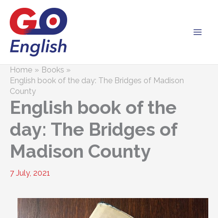
Skip
to
content
Home
Books
English book of the day: The Bridges of Madison
County
English book of the
day: The Bridges of
Madison County
7 July, 2021