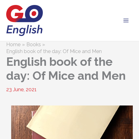
Skip
to
content
Home
Books
English book of the day: Of Mice and Men
English book of the
day: Of Mice and Men
23 June, 2021