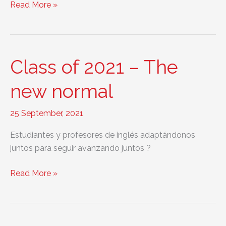
St.
Read More »
Patrick’s
Day
Class of 2021 – The
new normal
25 September, 2021
Estudiantes y profesores de inglés adaptándonos
juntos para seguir avanzando juntos ?
Class
Read More »
of
2021
–
The