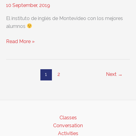
us
10 September, 2019
from
El instituto de inglés de Montevideo con los mejores
learning
alumnos
Class
Read More »
of
2019
–
Great
1
2
Next
→
to
have
you
on
board!
Classes
Conversation
Activities