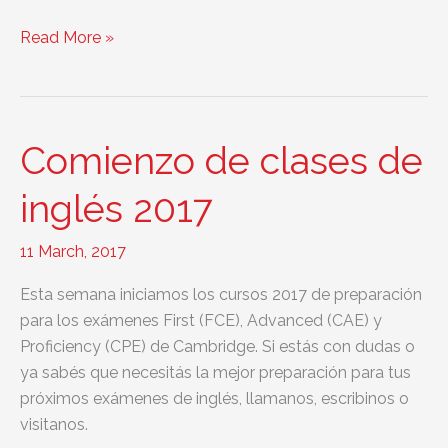
Inscripciones
Read More »
con
tarifa
reducida
para
Comienzo de clases de
FCE,
FCE
inglés 2017
for
Schools,
11 March, 2017
CAE
Esta semana iniciamos los cursos 2017 de preparación
y
para los exámenes First (FCE), Advanced (CAE) y
CPE
Proficiency (CPE) de Cambridge. Si estás con dudas o
ya sabés que necesitás la mejor preparación para tus
próximos exámenes de inglés, llamanos, escribinos o
visitanos.