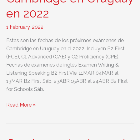
COVID-
en 2022
19
1 February, 2022
Estas son las fechas de los próximos exámenes de
Cambridge en Uruguay en el 2022. Incluyen B2 First
(FCE), C1 Advanced (CAE) y C2 Proficiency (CPE).
Fechas de exámenes de inglés Examen Writing &
Listening Speaking B2 First Vie. 11MAR 04MAR al
13MAR B2 First Sáb. 23ABR 15ABR al 24ABR B2 First
for Schools Sáb.
Fechas
Read More »
y
precios
de
exámenes