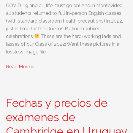
COVID-19 and all, life must go on! And in Montevideo
all students returned to full in-person English classes
(with standard classroom health precautions) in 2022,
just in time for the Queen’s Platinum Jubilee
celebrations
These are the hard-working lads and
lasses of our Class of 2022: Want these pictures in a
lossless image file
Class
Read More »
of
2022
–
Learning
Fechas y precios de
English
in
exámenes de
spite
Cambridge en Uruguay
of