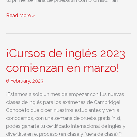
tu primer semana de prueba sin compromiso. Tan
Inicio
Read More »
cursos
abril
2024
para
¡Cursos de inglés 2023
exámenes
de
comienzan en marzo!
Cambridge
6 February, 2023
¡Estamos a sólo un mes de empezar con tus nuevas
clases de inglés para los exámenes de Cambridge!
Conocé lo que dicen nuestros estudiantes y vení a
conocernos, con una semana de prueba gratis. Y sí,
podés ganarte tu certificado internacional de inglés y
divertirte en el proceso (en clase y fuera de clase) ?