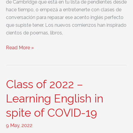
de Cambridge que está en tu lista de pendientes desde
hace tiempo, o empezá a entretenerte con clases de
conversación para repasar ese acento inglés perfecto
que supiste tener. Los nuevos comienzos han inspirado
cientos de poemas, libros,
Nuevo
Read More »
comienzo
de
cursos
de
Class of 2022 –
inglés
en
Learning English in
agosto
spite of COVID-19
9 May, 2022