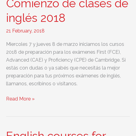
Comienzo de clases de
de
Cambridge
inglés 2018
en
Uruguay
21 February, 2018
en
Miercoles 7 y jueves 8 de marzo iniciamos los cursos
2022
2018 de preparación para los exámenes First (FCE),
Advanced (CAE) y Proficiency (CPE) de Cambridge. Si
estás con dudas o ya sabés que necesitás la mejor
preparación para tus próximos exámenes de inglés,
llamanos, escribinos o visitanos.
Comienzo
Read More »
de
clases
de
inglés