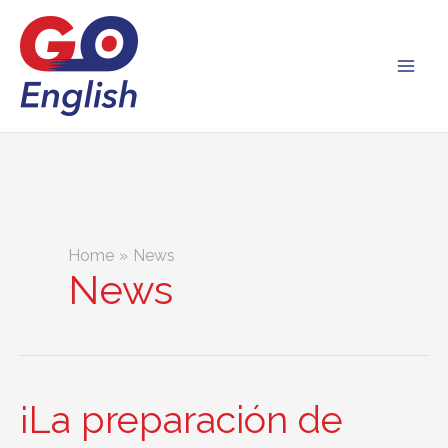
Skip
to
content
Home
News
News
¡La preparación de