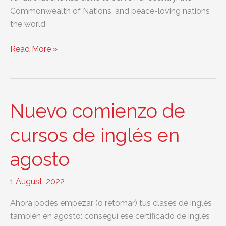
Commonwealth of Nations, and peace-loving nations
the world
Passing
Read More »
of
Her
Majesty
Queen
Nuevo comienzo de
Elizabeth
II
cursos de inglés en
agosto
1 August, 2022
Ahora podés empezar (o retomar) tus clases de inglés
también en agosto: conseguí ese certificado de inglés