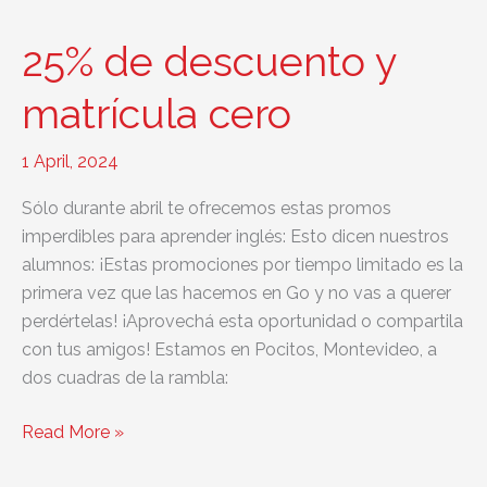
exámenes
de
25% de descuento y
inglés
2025
matrícula cero
comienza
en
1 April, 2024
marzo!
Sólo durante abril te ofrecemos estas promos
imperdibles para aprender inglés: Esto dicen nuestros
alumnos: ¡Estas promociones por tiempo limitado es la
primera vez que las hacemos en Go y no vas a querer
perdértelas! ¡Aprovechá esta oportunidad o compartila
con tus amigos! Estamos en Pocitos, Montevideo, a
dos cuadras de la rambla:
25%
Read More »
de