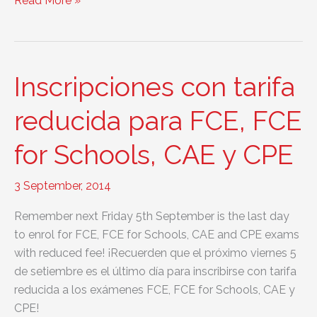
Read More »
y
5
de
agosto
Inscripciones con tarifa
abrimos
grupos
reducida para FCE, FCE
de
for Schools, CAE y CPE
Proficiency,
Advanced
y
3 September, 2014
First
Remember next Friday 5th September is the last day
to enrol for FCE, FCE for Schools, CAE and CPE exams
with reduced fee! ¡Recuerden que el próximo viernes 5
de setiembre es el último día para inscribirse con tarifa
reducida a los exámenes FCE, FCE for Schools, CAE y
CPE!