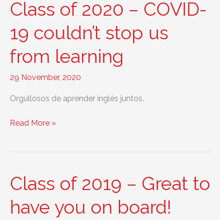
Class of 2020 – COVID-
new
normal
19 couldn’t stop us
from learning
29 November, 2020
Orgullosos de aprender inglés juntos.
Class
Read More »
of
2020
–
COVID-
Class of 2019 – Great to
19
couldn’t
have you on board!
stop