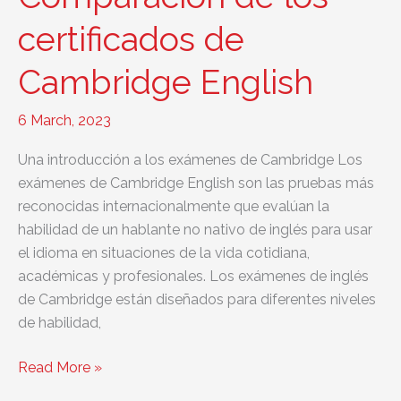
exámenes
de
certificados de
Cambridge
Cambridge English
y
los
de
6 March, 2023
Trinity
Una introducción a los exámenes de Cambridge Los
College
exámenes de Cambridge English son las pruebas más
London?
reconocidas internacionalmente que evalúan la
habilidad de un hablante no nativo de inglés para usar
el idioma en situaciones de la vida cotidiana,
académicas y profesionales. Los exámenes de inglés
de Cambridge están diseñados para diferentes niveles
de habilidad,
Comparación
Read More »
de