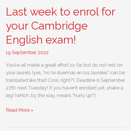
antes
Last week to enrol for
de
tu
your Cambridge
examen
English exam!
de
Cambridge
19 September, 2022
You’ve all made a great effort so far, but do not rest on
your laurels (yes, “no te duermas en los laureles” can be
translated like that! Cool, right?). Deadline is September
27th: next Tuesday! If you haven’t enrolled yet, shake a
leg! (which, by the way, means “hurry up!”).
Last
Read More »
week
to