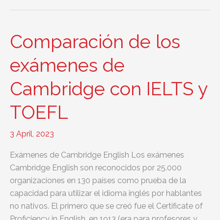
los
certificados
de
Comparación de los
Cambridge
English
exámenes de
Cambridge con IELTS y
TOEFL
3 April, 2023
Exámenes de Cambridge English Los exámenes
Cambridge English son reconocidos por 25.000
organizaciones en 130 países como prueba de la
capacidad para utilizar el idioma inglés por hablantes
no nativos. El primero que se creó fue el Certificate of
Proficiency in English, en 1913 (era para profesores y