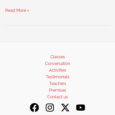
Explicación
Read More »
sobre
los
resultados
de
los
exámenes
de
Classes
inglés
Conversation
de
Activities
Cambridge
Testimonials
Teachers
Premises
Contact us