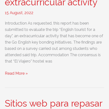
extracurricular activity
child…
Good
15 August, 2022
or
Introduction As requested, this report has been
bad
submitted to evaluate the trip “English tourist for a
idea?
day”, an extracurricular activity that has become one of
the Go English key bonding initiatives. The findings are
based on a survey carried out among students who
attended said trip. Accommodation The consensus is
that “El Viajero” hostel was
Report
Read More »
example:
An
extracurricular
activity
Sitios web para repasar