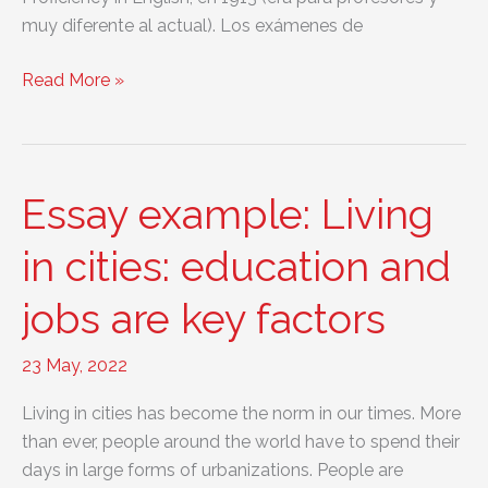
muy diferente al actual). Los exámenes de
Comparación
Read More »
de
los
exámenes
de
Essay example: Living
Cambridge
con
in cities: education and
IELTS
jobs are key factors
y
TOEFL
23 May, 2022
Living in cities has become the norm in our times. More
than ever, people around the world have to spend their
days in large forms of urbanizations. People are