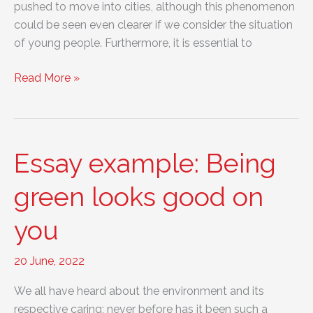
pushed to move into cities, although this phenomenon
could be seen even clearer if we consider the situation
of young people. Furthermore, it is essential to
Essay
Read More »
example:
Living
in
cities:
Essay example: Being
education
and
green looks good on
jobs
you
are
key
factors
20 June, 2022
We all have heard about the environment and its
respective caring; never before has it been such a