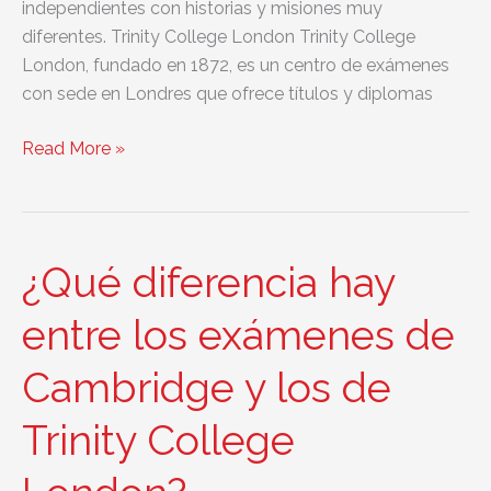
independientes con historias y misiones muy
diferentes. Trinity College London Trinity College
London, fundado en 1872, es un centro de exámenes
con sede en Londres que ofrece títulos y diplomas
¿Trinity
Read More »
College
London
tiene
vinculación
¿Qué diferencia hay
con
el
entre los exámenes de
Trinity
Cambridge y los de
College
de
Trinity College
Cambridge?