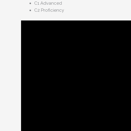
C1 Advanced
C2 Proficiency