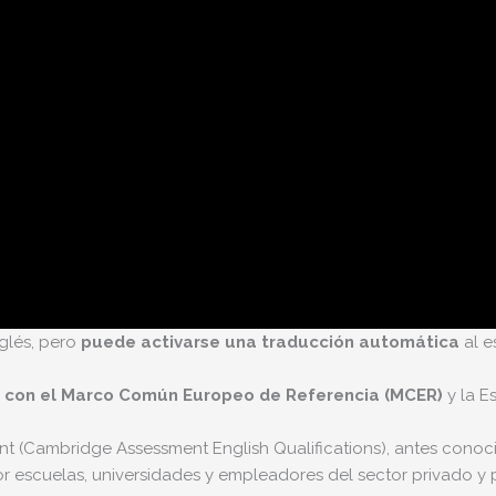
nglés, pero
puede activarse una traducción automática
al e
o con el Marco Común Europeo de Referencia (MCER)
y la E
ent (Cambridge Assessment English Qualifications), antes c
 escuelas, universidades y empleadores del sector privado y 