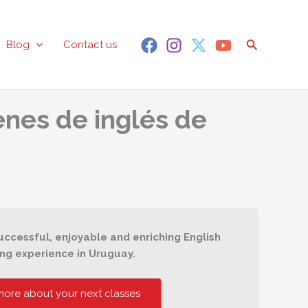
Search
Blog
Contact us
enes de inglés de
uccessful, enjoyable and enriching English
ing experience in Uruguay.
ore about your next classes