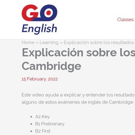
Skip
to
content
Classes
Home
Learning
Explicación sobre los resultado
Explicación sobre lo
Cambridge
15 February, 2022
Este video ayuda a explicar y entender los resultado
alguno de estos exámenes de inglés de Cambridge:
A2 Key
B1 Preliminary
B2 First