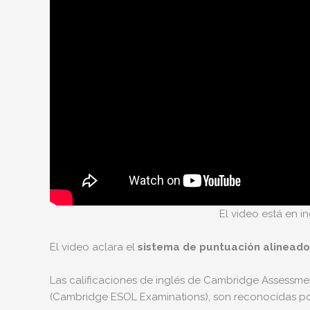
El video está en i
El video aclara el
sistema de puntuación alinead
Las calificaciones de inglés de Cambridge Assessm
(Cambridge ESOL Examinations), son reconocidas por