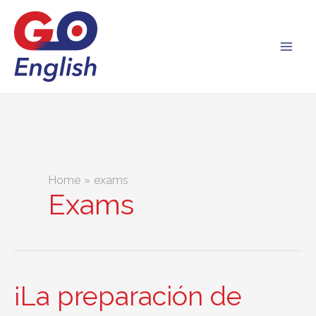
Skip
to
content
Home
exams
Exams
¡La preparación de