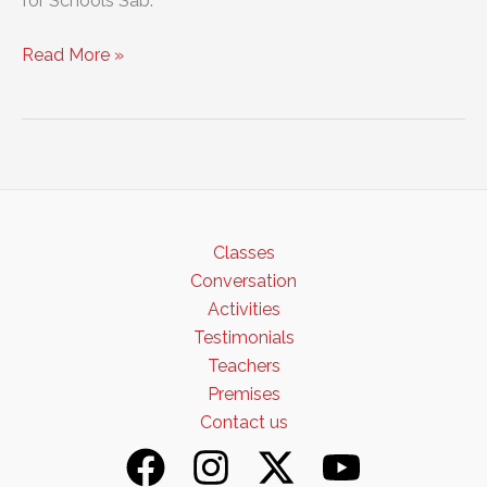
for Schools Sáb.
Fechas
Read More »
y
precios
de
exámenes
de
Cambridge
en
Classes
Uruguay
Conversation
en
Activities
2022
Testimonials
Teachers
Premises
Contact us