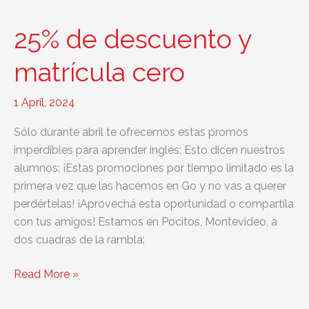
exámenes
de
25% de descuento y
inglés
2025
matrícula cero
comienza
en
1 April, 2024
marzo!
Sólo durante abril te ofrecemos estas promos
imperdibles para aprender inglés: Esto dicen nuestros
alumnos: ¡Estas promociones por tiempo limitado es la
primera vez que las hacemos en Go y no vas a querer
perdértelas! ¡Aprovechá esta oportunidad o compartila
con tus amigos! Estamos en Pocitos, Montevideo, a
dos cuadras de la rambla:
25%
Read More »
de