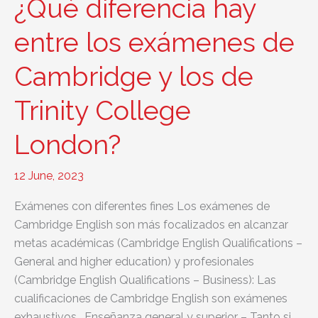
¿Qué diferencia hay
con
el
entre los exámenes de
Trinity
Cambridge y los de
College
de
Trinity College
Cambridge?
London?
12 June, 2023
Exámenes con diferentes fines Los exámenes de
Cambridge English son más focalizados en alcanzar
metas académicas (Cambridge English Qualifications –
General and higher education) y profesionales
(Cambridge English Qualifications – Business): Las
cualificaciones de Cambridge English son exámenes
exhaustivos… Enseñanza general y superior – Tanto si