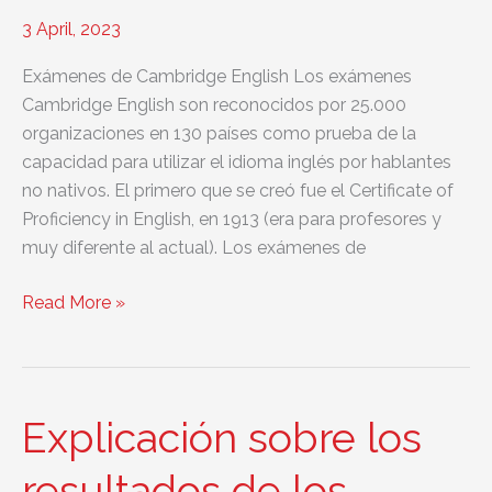
3 April, 2023
Exámenes de Cambridge English Los exámenes
Cambridge English son reconocidos por 25.000
organizaciones en 130 países como prueba de la
capacidad para utilizar el idioma inglés por hablantes
no nativos. El primero que se creó fue el Certificate of
Proficiency in English, en 1913 (era para profesores y
muy diferente al actual). Los exámenes de
Comparación
Read More »
de
los
exámenes
de
Explicación sobre los
Cambridge
con
resultados de los