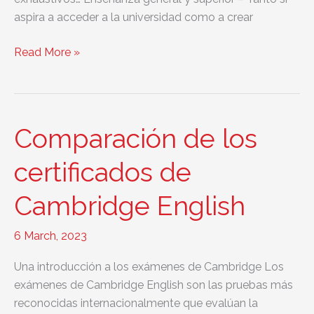
aspira a acceder a la universidad como a crear
¿Qué
Read More »
diferencia
hay
entre
los
Comparación de los
exámenes
de
certificados de
Cambridge
Cambridge English
y
los
de
6 March, 2023
Trinity
Una introducción a los exámenes de Cambridge Los
College
exámenes de Cambridge English son las pruebas más
London?
reconocidas internacionalmente que evalúan la