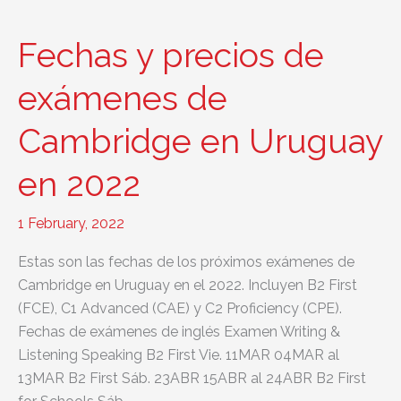
resultados
de
Fechas y precios de
los
exámenes
exámenes de
de
Cambridge en Uruguay
inglés
de
en 2022
Cambridge
1 February, 2022
Estas son las fechas de los próximos exámenes de
Cambridge en Uruguay en el 2022. Incluyen B2 First
(FCE), C1 Advanced (CAE) y C2 Proficiency (CPE).
Fechas de exámenes de inglés Examen Writing &
Listening Speaking B2 First Vie. 11MAR 04MAR al
13MAR B2 First Sáb. 23ABR 15ABR al 24ABR B2 First