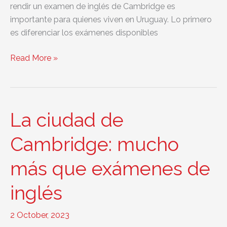
rendir un examen de inglés de Cambridge es
importante para quienes viven en Uruguay. Lo primero
es diferenciar los exámenes disponibles
5
Read More »
razones
para
dar
un
La ciudad de
examen
de
Cambridge: mucho
inglés
más que exámenes de
de
Cambridge
inglés
en
Uruguay
2 October, 2023