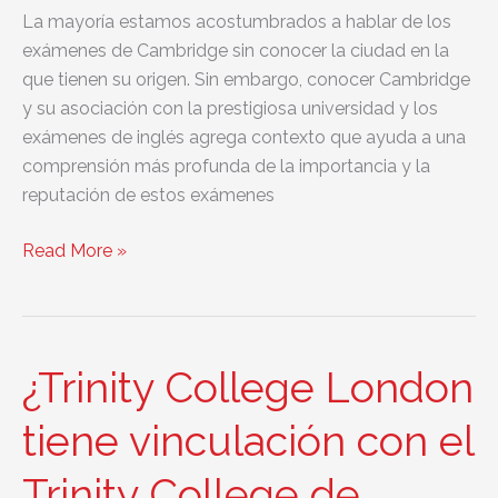
La mayoría estamos acostumbrados a hablar de los
exámenes de Cambridge sin conocer la ciudad en la
que tienen su origen. Sin embargo, conocer Cambridge
y su asociación con la prestigiosa universidad y los
exámenes de inglés agrega contexto que ayuda a una
comprensión más profunda de la importancia y la
reputación de estos exámenes
La
Read More »
ciudad
de
Cambridge:
mucho
¿Trinity College London
más
que
tiene vinculación con el
exámenes
Trinity College de
de