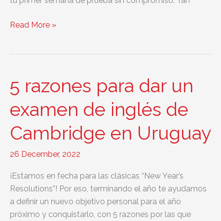
tu primer semana de prueba sin compromiso. Tan
Inicio
Read More »
cursos
abril
2024
para
5 razones para dar un
exámenes
de
examen de inglés de
Cambridge
Cambridge en Uruguay
26 December, 2022
¡Estamos en fecha para las clásicas “New Year’s
Resolutions”! Por eso, terminando el año te ayudamos
a definir un nuevo objetivo personal para el año
próximo y conquistarlo, con 5 razones por las que