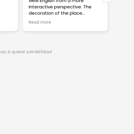
view English from a more
interactive perspective. The
decoration of the place
definitely makes a difference !
Read more
as a querer perdértelas!