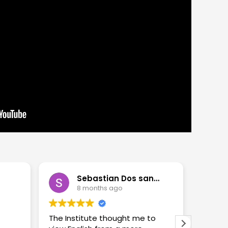
Sebastian Dos santos
8 months ago
The Institute thought me to
mr g t