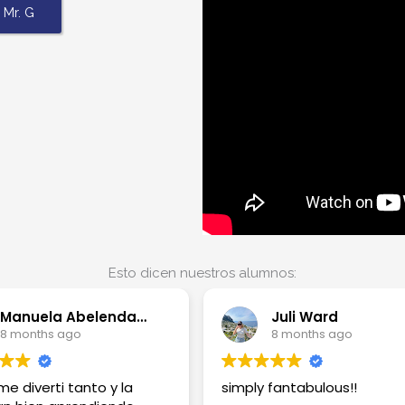
 Mr. G
Esto dicen nuestros alumnos:
Manuela Abelenda Iroldi
Juli Ward
8 months ago
8 months ago
e diverti tanto y la
simply fantabulous!!