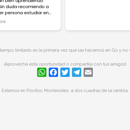
an bien aprendiendo
 Sin duda recomiendo a
er persona estudiar en
ish, no se van a
ore
tir!
tiempo limitado es la primera vez que las hacemos en Go y no v
¡Aprovechá esta oportunidad o compartila con tus amigos!
W
F
T
T
E
h
a
w
el
m
at
c
itt
e
ai
Estamos en Pocitos, Montevideo, a dos cuadras de la rambla:
s
e
er
gr
l
A
b
a
p
o
m
p
o