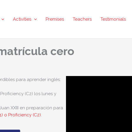
Activities
Premises
Teachers
Testimonials
matrícula cero
dibles para aprender inglés:
roficiency (C2) los lunes y
 Juan XXIII en preparación para
1) o Proficiency (C2)
.