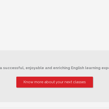
k
 a successful, enjoyable and enriching English learning exp
Know more about your next classes