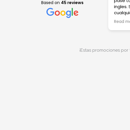
pase t
Based on
45 reviews
ingles.
cualqui
Go Engl
Read m
arrepen
¡Estas promociones por 