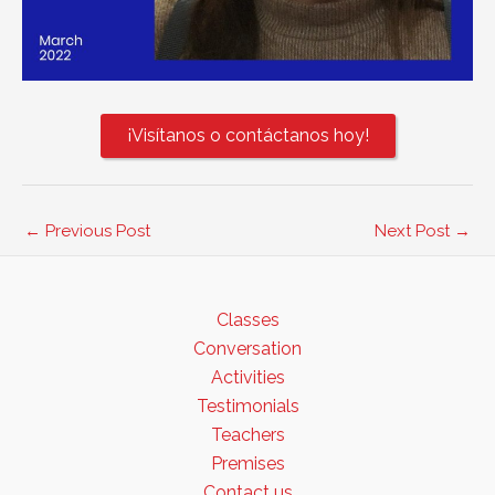
¡Visítanos o contáctanos hoy!
←
Previous Post
Next Post
→
Classes
Conversation
Activities
Testimonials
Teachers
Premises
Contact us