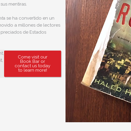
 sus mentiras.
et
a se ha convertido en un
ovido a millones de lectores
s preciados de Estados
t,
Come visit our
t,
Book Bar or
contact us today
to learn more!