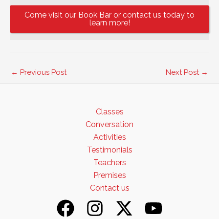
Come visit our Book Bar or contact us today to
learn more!
←
Previous Post
Next Post
→
Classes
Conversation
Activities
Testimonials
Teachers
Premises
Contact us