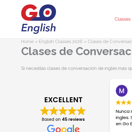
Skip
to
content
Classes
Home
English Classes 2026
Clases de Conversac
Clases de Conversac
Si necesitás clases de conversación de inglés más qu
EXCELLENT
Nunca m
ingles.
Based on
45 reviews
en Go E