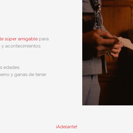
te súper amigable
para
a y acontecimientos
as edades.
bueno y ganas de tener
¡Adelante!