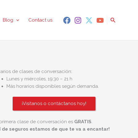
Search
Blog
Contact us
arios de clases de conversación:
Lunes y miércoles, 19:30 – 21 h
Más horarios disponibles según demanda.
Juli Ward
8 months ago
¡Visítanos o contáctanos hoy!
simply fantabulous!!
primera clase de conversación es
GRATIS
.
í de seguros estamos de que te va a encantar!